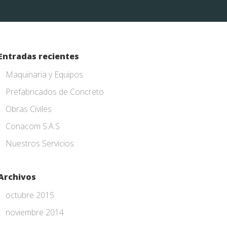
Entradas recientes
Maquinaria y Equipos
Prefabricados de Concreto
Obras Civiles
Conacom S.A.S
Nuestros Servicios
Archivos
octubre 2015
noviembre 2014