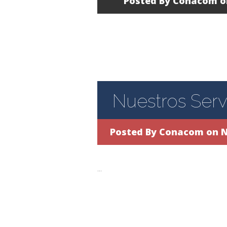
Posted By
Conacom
o
Nuestros Serv
Posted By
Conacom
on N
...