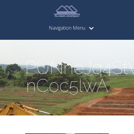
Navigation Menu
PUNheJq4St
nCoc5lwA